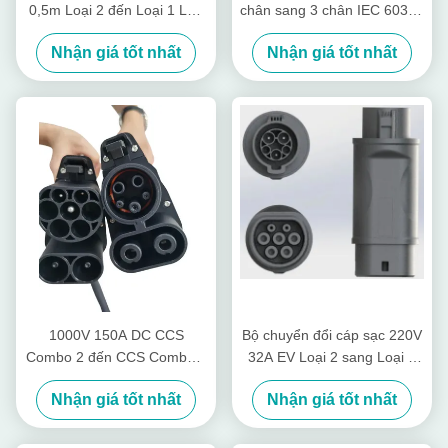
0,5m Loại 2 đến Loại 1 Lớp
chân sang 3 chân IEC 60309
chống thấm nước TUV IP55
Bộ chuyển đổi phích cắm
Nhận giá tốt nhất
Nhận giá tốt nhất
cho CEE màu đỏ đến CEE
màu xanh lam
1000V 150A DC CCS
Bộ chuyển đổi cáp sạc 220V
Combo 2 đến CCS Combo 1
32A EV Loại 2 sang Loại 1
Bộ chuyển đổi với cáp dài
Bộ chuyển đổi EV
Nhận giá tốt nhất
Nhận giá tốt nhất
0,3m