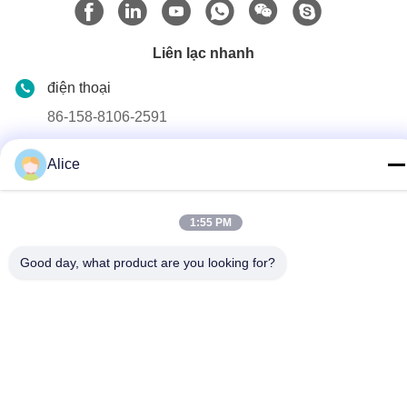
Liên lạc nhanh
điện thoại
86-158-8106-2591
Email
Alice
info@cn-ans.com
Địa chỉ
1:55 PM
Số 1, Tầng 3, Số.
Good day, what product are you looking for?
Chính sách bảo mật
|
Sơ đồ trang web
Trung Quốc chất lượng tốt Cáp sạc EV loại 2 Nhà cung cấp. Bản
quyền © 2021-2026 Chengdu Honors Technology Co.,Ltd . Đã
đăng ký Bản quyền.